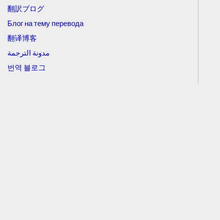
翻訳ブログ
Блог на тему перевода
翻译博客
مدونة الترجمة
번역 블로그