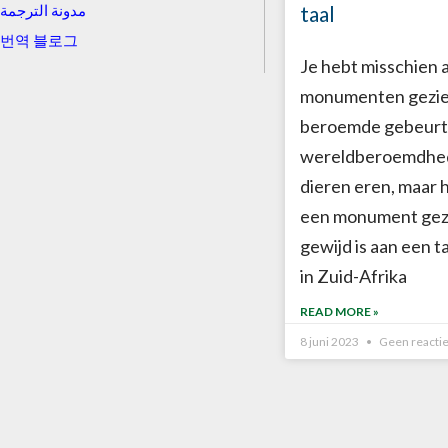
taal
مدونة الترجمة
번역 블로그
Je hebt misschien a
monumenten gezie
beroemde gebeurt
wereldberoemdhed
dieren eren, maar h
een monument gez
gewijd is aan een 
in Zuid-Afrika
READ MORE »
8 juni 2023
Geen reacti