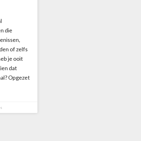
l
n die
enissen,
en of zelfs
eb je ooit
ien dat
taal? Opgezet
es