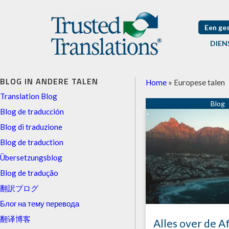
Een ge
DIEN
BLOG IN ANDERE TALEN
Home
»
Europese talen
Translation Blog
Blog de traducción
Blog di traduzione
Blog de traduction
Übersetzungsblog
Blog de tradução
翻訳ブログ
Блог на тему перевода
翻译博客
Alles over de A