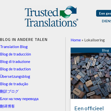
Een ge
DIEN
BLOG IN ANDERE TALEN
Home
»
Lokalisering
Translation Blog
Blog de traducción
Blog di traduzione
Blog de traduction
Übersetzungsblog
Blog de tradução
翻訳ブログ
Блог на тему перевода
翻译博客
Een officieel