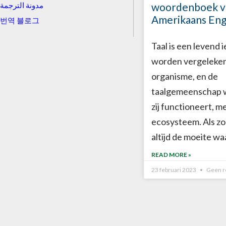
woordenboek v
مدونة الترجمة
Amerikaans Eng
번역 블로그
Taal is een levend i
worden vergeleke
organisme, en de
taalgemeenschap 
zij functioneert, m
ecosysteem. Als zo
altijd de moeite w
READ MORE »
23 februari 2023
Geen r