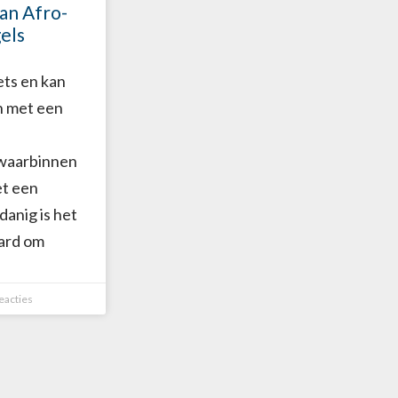
an Afro-
els
ets en kan
n met een
waarbinnen
et een
danig is het
aard om
eacties