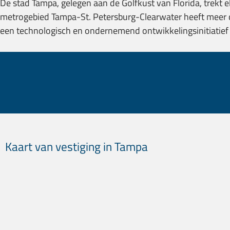
De stad Tampa, gelegen aan de Golfkust van Florida, trekt
metrogebied Tampa-St. Petersburg-Clearwater heeft meer da
een technologisch en ondernemend ontwikkelingsinitiatief v
Wist je dat?
Kaart van vestiging in Tampa