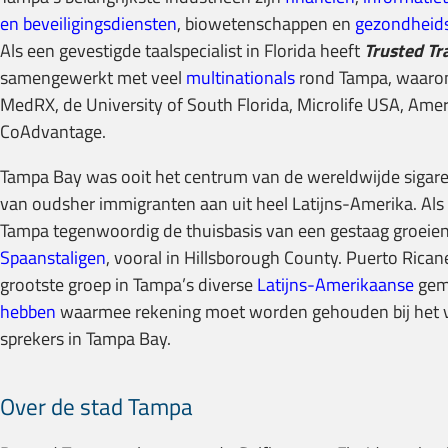
en beveiligingsdiensten
, biowetenschappen en
gezondheid
Als een gevestigde taalspecialist in Florida heeft
Trusted Tr
samengewerkt met veel
multinationals
rond Tampa, waaron
MedRX, de University of South Florida, Microlife USA, Amer
CoAdvantage.
Tampa Bay was ooit het centrum van de wereldwijde sigare
van oudsher immigranten aan uit heel Latijns-Amerika. Als 
Tampa tegenwoordig de thuisbasis van een gestaag groeie
Spaanstaligen
, vooral in Hillsborough County. Puerto Rica
grootste groep in Tampa’s diverse
Latijns-Amerikaanse
geme
hebben
waarmee rekening moet worden gehouden bij het v
sprekers in Tampa Bay.
Over de stad Tampa