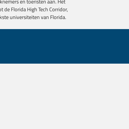
rknemers en toeristen aan. Het
 de Florida High Tech Corridor,
te universiteiten van Florida.
Tampa Bay is ho