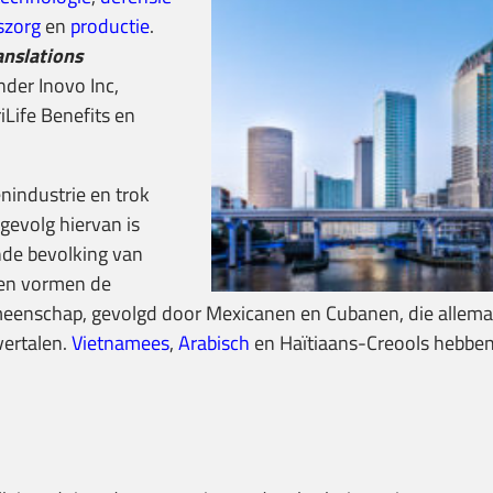
szorg
en
productie
.
anslations
der Inovo Inc,
iLife Benefits en
nindustrie en trok
gevolg hiervan is
nde bevolking van
nen vormen de
enschap, gevolgd door Mexicanen en Cubanen, die allem
ertalen.
Vietnamees
,
Arabisch
en Haïtiaans-Creools hebben 