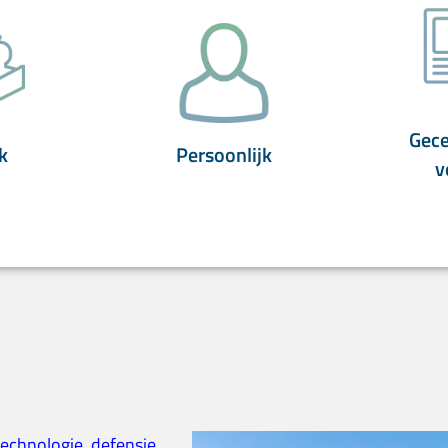
Gece
k
Persoonlijk
v
technologie
,
defensie