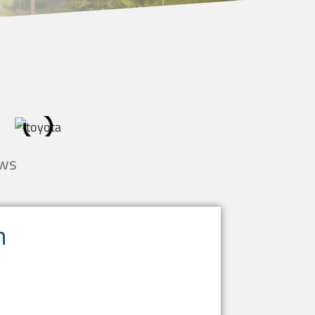
ews
n