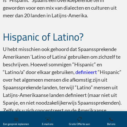
is “Hispanic” Spaans een overkoepelende term
geworden voor een mix van dialecten en culturen uit
meer dan 20 landen in Latijns-Amerika.
Hispanic of Latino?
U hebt misschien ook gehoord dat Spaanssprekende
Amerikanen ‘Latino of Latina’ gebruiken om zichzelf te
beschrijven. Hoewel sommigen “Hispanic” en
“Latino/a” door elkaar gebruiken,
definieert
“Hispanic”
over het algemeen mensen die afkomstig zijn uit
Spaanssprekende landen, terwijl “Latino” mensen uit
Latijns-Amerikaanse landen definieert (maar niet uit
Spanje, en niet noodzakelijkerwijs Spaanssprekenden).
Zelfs als u zich concentreert op de Amerikaanse
Hispanic markt, is het essentieel om te weten hoe deze
📅
✉️
📋
📞
Een gesprek inplannen
E-mail ons
Gratis Offerte aan
Bel ons
termen evolueren en veranderen.