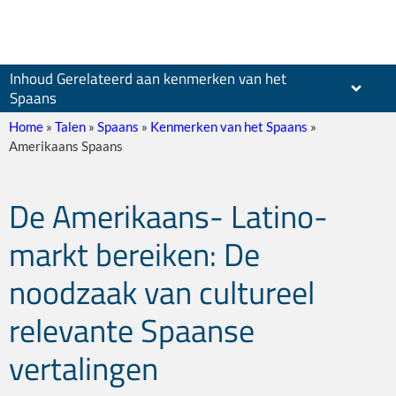
Inhoud Gerelateerd aan kenmerken van het
Spaans
Home
»
Talen
»
Spaans
»
Kenmerken van het Spaans
»
Amerikaans Spaans
De Amerikaans- Latino-
Castiliaans Spaans
markt bereiken: De
noodzaak van cultureel
relevante Spaanse
Latijns-Amerikaans Spaans
vertalingen