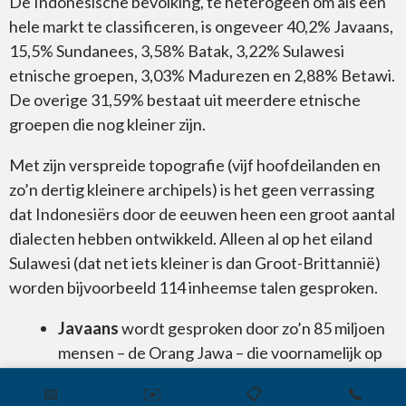
De Indonesische bevolking, te heterogeen om als een
hele markt te classificeren, is ongeveer 40,2% Javaans,
15,5% Sundanees, 3,58% Batak, 3,22% Sulawesi
etnische groepen, 3,03% Madurezen en 2,88% Betawi.
De overige 31,59% bestaat uit meerdere etnische
groepen die nog kleiner zijn.
Met zijn verspreide topografie (vijf hoofdeilanden en
zo’n dertig kleinere archipels) is het geen verrassing
dat Indonesiërs door de eeuwen heen een groot aantal
dialecten hebben ontwikkeld. Alleen al op het eiland
Sulawesi (dat net iets kleiner is dan Groot-Brittannië)
worden bijvoorbeeld 114 inheemse talen gesproken.
Javaans
wordt gesproken door zo’n 85 miljoen
mensen – de Orang Jawa – die voornamelijk op
het eiland Java wonen en de grootste etnische
📅
✉️
📋
📞
groep in Indonesië vormen. Als lid van de