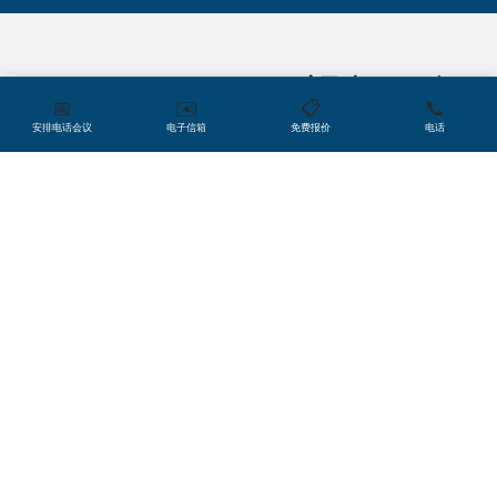
您是否了解？
Microsoft Word
Adobe Premiere 视频服务
📅
✉️
📋
📞
安排电话会议
电子信箱
免费报价
电话
Trusted Translations
可处理您所有的 Adobe Premiere
视频项目，无论长度或复杂程度如何，我们都能做到
这一点。对于转录、字幕、配音、旁白等所有内容的
Microsoft PowerPoint
翻译，我们都将以行业最高质量标准进行处理。我们
的专家团队由视频编辑人员和翻译人员组成，我们将
共同努力，为客户提供可立即使用的最终产品。我们
只与能够精确翻译您的所有 Adobe Premiere 视频项目
且经验丰富的行业特定翻译人员合作，无论您需要翻
译特定主题的教育视频还是专属某一行业的公司视
Microsoft Excel
频，亦或是面向特定受众的视频演示，我们都可以提
供服务。我们的翻译人员不但能够精准翻译您的视
频，使受众范围更为广泛，还会对翻译进行本地化处