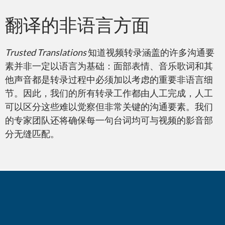
翻译的非语言方面
PDF – Adobe Reader
Trusted Translations
知道视频转录涵盖的许多沟通要
素并非一定以语言为基础：面部表情、音乐歌词和其
他声音都是转录过程中必须加以考虑的重要非语言细
节。因此，我们的所有转录工作都由人工完成，人工
Adobe InDesign
可以区分这些难以觉察但非常关键的沟通要素。我们
的专家团队还将确保每一句台词均可与视频的影音部
分无缝匹配。
Adobe Premiere