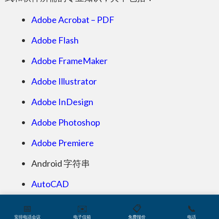
Microsoft Word
Adobe Acrobat – PDF
Adobe Flash
Adobe FrameMaker
Adobe Illustrator
Microsoft PowerPoint
Adobe InDesign
Adobe Photoshop
Adobe Premiere
Microsoft Excel
Android 字符串
AutoCAD
CorelDraw
📅
✉️
📋
📞
安排电话会议
电子信箱
免费报价
电话