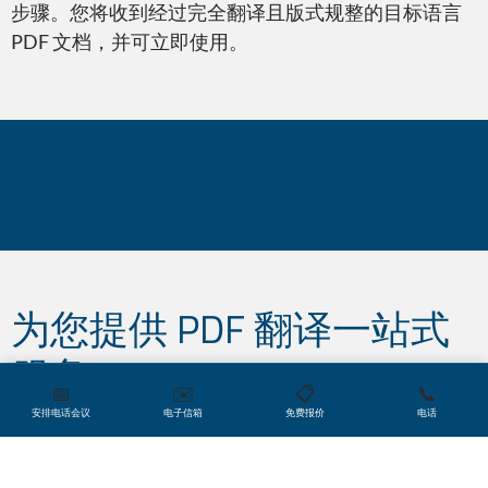
步骤。您将收到经过完全翻译且版式规整的目标语言
PDF 文档，并可立即使用。
Adobe Premiere
Microsoft Word
您是否了解？
为您提供 PDF 翻译一站式
服务
📅
✉️
📋
📞
安排电话会议
电子信箱
免费报价
电话
很多时候，当您从翻译公司收到翻译文本后，需要再
Microsoft PowerPoint
找一家单独的图像设计公司来调整文档的构图版式。