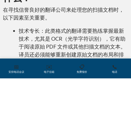
Microsoft Word
在寻找信誉良好的翻译公司来处理您的扫描文档时，
以下因素至关重要。
技术专长：此类格式的翻译需要熟练掌握最新
技术，尤其是 OCR（光学字符识别），它有助
于阅读原始 PDF 文件或其他扫描文档的文本。
Microsoft PowerPoint
译员还必须能够重新创建原始文档的布局和排
版。
📅
✉️
📋
📞
安排电话会议
电子信箱
免费报价
电话
文件类型管理：大多数扫描文档都是 PDF，但
并非全部。翻译机构必须熟悉多种文件格式，
并能够进行文件存储和传输。
Microsoft Excel
隐私：考虑到您个人信息的高度敏感性质以及
身份盗窃的威胁，您的文件不应委托给任何
人。在国际贸易或政府翻译等高机密领域经验
丰富的翻译机构可以保证您数据的安全。