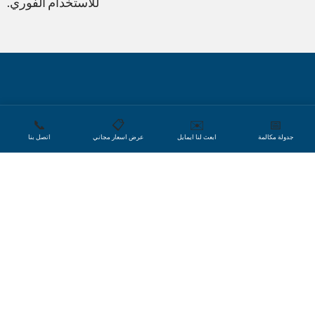
للاستخدام الفوري.
Microsoft PowerPoint
Microsoft Excel
📞
📋
✉️
📅
جدولة مكالمة
ابعث لنا ايمايل
عرض اسعار مجاني
اتصل بنا
هل تعلم؟
العمل مع إصدارات مختلفة
من QuarkXpress
Microsoft Project
يُعد تاريخ إصدار برنامج QuarkXPress مثله كأي برنامجاً
حاسوبياً آخر، مما يعني أن هناك عددًا قليلاً من الإصدارات التي
قد نستخدمها لتلبية احتياجات عملائنا في الترجمة. تُعد العديد
من الإصدارات القديمة غير متوافقة مع أدوات الترجمة