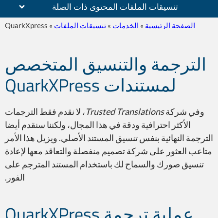
تنسيقات الملفات المحتوى ذات الصلة
الصفحة الرئيسية
»
الخدمات
»
تنسيقات الملفات
»
QuarkXpress
الترجمة والتنسيق المتخصص
المستندات الممسوحة ضوئيا
لمستندات QuarkXPress
وفي شركة
Trusted Translations
، لا نقدم فقط الترجمات
الأكثر احترافية ودقة في هذا المجال، ولكننا سنقدم أيضا
الترجمة النهائية بنفس تنسيق المستند الأصلي. ويزيل هذا الأمر
PDF – Adobe Reader
متاعب العثور على شركة تصميم منفصلة والتعاقد معها لإعادة
تنسيق صورك والسماح لك باستخدام المستند المترجم على
الفور.
عملية ترجمة QuarkXPress
Adobe InDesign