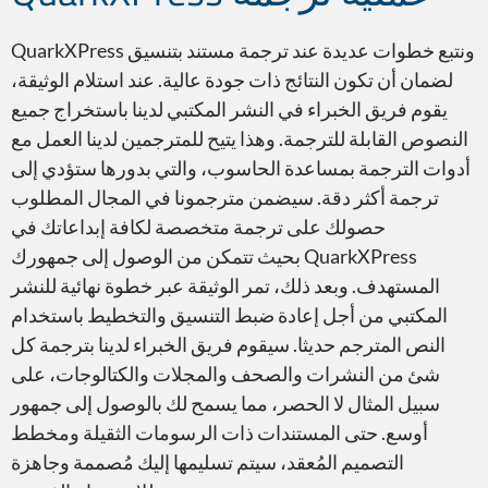
ونتبع خطوات عديدة عند ترجمة مستند بتنسيق QuarkXPress
لضمان أن تكون النتائج ذات جودة عالية. عند استلام الوثيقة،
يقوم فريق الخبراء في النشر المكتبي لدينا باستخراج جميع
النصوص القابلة للترجمة. وهذا يتيح للمترجمين لدينا العمل مع
Adobe Premiere
أدوات الترجمة بمساعدة الحاسوب، والتي بدورها ستؤدي إلى
ترجمة أكثر دقة. سيضمن مترجمونا في المجال المطلوب
حصولك على ترجمة متخصصة لكافة إبداعاتك في
QuarkXPress بحيث تتمكن من الوصول إلى جمهورك
المستهدف. وبعد ذلك، تمر الوثيقة عبر خطوة نهائية للنشر
المكتبي من أجل إعادة ضبط التنسيق والتخطيط باستخدام
Microsoft Word
النص المترجم حديثا. سيقوم فريق الخبراء لدينا بترجمة كل
شئ من النشرات والصحف والمجلات والكتالوجات، على
سبيل المثال لا الحصر، مما يسمح لك بالوصول إلى جمهور
أوسع. حتى المستندات ذات الرسومات الثقيلة ومخطط
التصميم المُعقد، سيتم تسليمها إليك مُصممة وجاهزة