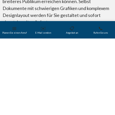
breiteres Publikum erreichen können. Selbst
Dokumente mit schwierigen Grafiken und komplexem
Designlayout werden für Sie gestaltet und sofort
einsatzbereit geliefert.
📅
✉️
📋
📞
Planen Sie einen Anruf
E-Mail senden
Angebot an
Rufen Sie uns
Microsoft Publisher
Microsoft Visio
Wussten Sie schon?
Die Arbeit mit
verschiedenen Versionen
von QuarkXpress