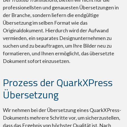
professionellsten und genauesten Übersetzungen in
der Branche, sondern liefern die endgültige
Übersetzung im selben Format wie das
Originaldokument. Hierdurch wird der Aufwand
Adobe InDesign
vermieden, ein separates Designunternehmen zu
suchen und zu beauftragen, um Ihre Bilder neu zu
formatieren, und Ihnen ermöglicht, das übersetzte
Dokument sofort einzusetzen.
Prozess der QuarkXPress
Adobe Premiere
Übersetzung
Wir nehmen bei der Übersetzung eines QuarkXPress-
Dokuments mehrere Schritte vor, um sicherzustellen,
Microsoft Word
dass das Ergebnis von höchster Qualität ist. Nach