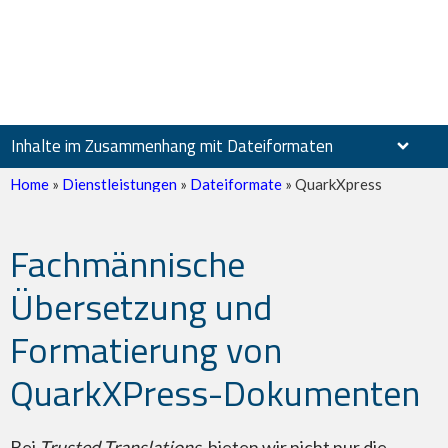
Inhalte im Zusammenhang mit Dateiformaten
Home
»
Dienstleistungen
»
Dateiformate
»
QuarkXpress
Fachmännische
Gescannte Dokumente
Übersetzung und
Formatierung von
QuarkXPress-Dokumenten
PDF – Adobe Reader
Bei
Trusted Translations
, bieten wir nicht nur die