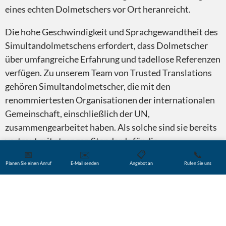
eines echten Dolmetschers vor Ort heranreicht.
Die hohe Geschwindigkeit und Sprachgewandtheit des
Simultandolmetschens erfordert, dass Dolmetscher
über umfangreiche Erfahrung und tadellose Referenzen
verfügen. Zu unserem Team von Trusted Translations
gehören Simultandolmetscher, die mit den
renommiertesten Organisationen der internationalen
Gemeinschaft, einschließlich der UN,
zusammengearbeitet haben. Als solche sind sie bereits
vertraut mit strengen Standards für die
📅
✉️
📋
📞
Dolmetschqualität sowie mit anspruchsvollen
Planen Sie einen Anruf
E-Mail senden
Angebot an
Rufen Sie uns
Themen.
Das Simultandolmetschen vor Ort ist auch auf
bestimmte Spezialgeräte angewiesen, die sowohl dem
Dolmetscher als auch dem Publikum eine klare,