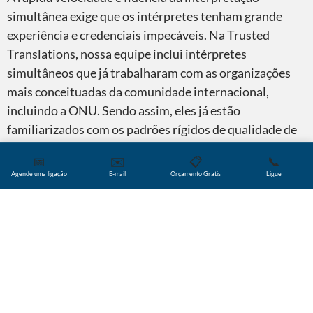
simultânea exige que os intérpretes tenham grande
experiência e credenciais impecáveis. Na Trusted
Translations, nossa equipe inclui intérpretes
simultâneos que já trabalharam com as organizações
mais conceituadas da comunidade internacional,
incluindo a ONU. Sendo assim, eles já estão
familiarizados com os padrões rígidos de qualidade de
interpretação, bem como com assuntos de alto risco.
📅
✉️
📋
📞
Agende uma ligação
E-mail
Orçamento Gratis
Ligue
A interpretação simultânea presencial também
depende de alguns equipamentos especializados, que
fornecem ao intérprete e ao público um áudio claro e de
qualidade. Por exemplo, intérpretes simultâneos
geralmente usam cabines acústicas especialmente
projetadas, fones de ouvido sem fio, monitores de TV e
os melhores microfones. Para obter os melhores
resultados, é importante trabalhar com uma equipe que