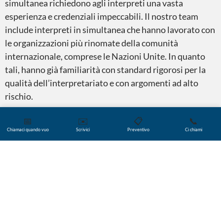
simultanea richiedono agli interpreti una vasta
esperienza e credenziali impeccabili. Il nostro team
include interpreti in simultanea che hanno lavorato con
le organizzazioni più rinomate della comunità
internazionale, comprese le Nazioni Unite. In quanto
tali, hanno già familiarità con standard rigorosi per la
qualità dell’interpretariato e con argomenti ad alto
rischio.
L’interpretariato in simultanea in loco si basa anche su
📅
✉️
📋
📞
alcune apparecchiature specializzate, che forniscono
Chiamaci quando vuo
Scrivici
Preventivo
Ci chiami
sia all’interprete che al pubblico un audio chiaro e di
qualità. Ad esempio, gli interpreti in simultanea
utilizzano spesso cabine insonorizzate appositamente
progettate, cuffie wireless, monitor televisivi e
microfoni di prima qualità. Per ottenere i migliori
risultati è importante lavorare con un team in grado di