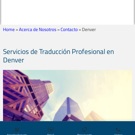
Home
»
Acerca de Nosotros
»
Contacto
»
Denver
Servicios de Traducción Profesional en
Denver
📅
✉️
📋
📞
Agendar llamada
Email
Presupuesto
Llamar