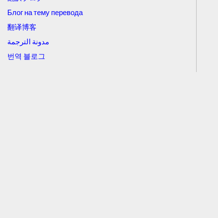
Блог на тему перевода
翻译博客
مدونة الترجمة
번역 블로그