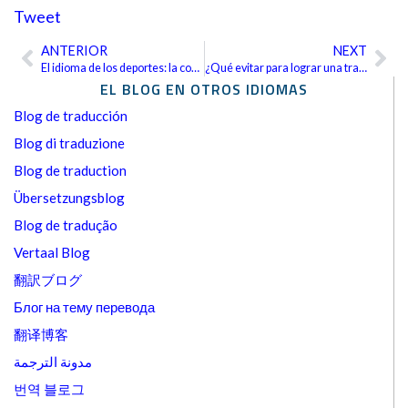
Tweet
ANTERIOR
NEXT
Ant
Sig
El idioma de los deportes: la comunicación en el fútbol europeo
¿Qué evitar para lograr una traducción perfecta?
EL BLOG EN OTROS IDIOMAS
Blog de traducción
Blog di traduzione
Blog de traduction
Übersetzungsblog
Blog de tradução
Vertaal Blog
翻訳ブログ
Блог на тему перевода
翻译博客
مدونة الترجمة
번역 블로그