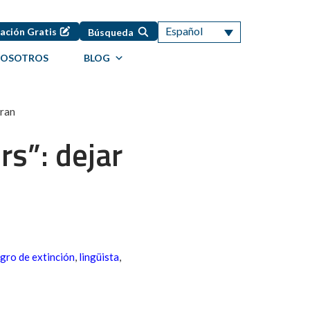
Español
ación Gratis
Búsqueda
NOSOTROS
BLOG
eran
rs”: dejar
igro de extinción
,
lingüista
,