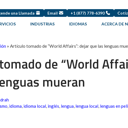
ende una Llamada
Email
+1 (877) 778-6390
Cotiz
RVICIOS
INDUSTRIAS
IDIOMAS
ACERCA DE 
ción
»
Artículo tomado de “World Affairs”: dejar que las lenguas mu
 tomado de “World Affai
 lenguas mueran
ndrah
ismo
,
idioma
,
idioma local
,
inglés
,
lengua
,
lengua local
,
lenguas en pel