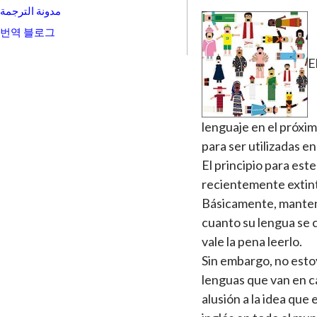
مدونة الترجمة
번역 블로그
E
lenguaje en el próxim
para ser utilizadas e
El principio para es
recientemente extint
Básicamente, mantene
cuanto su lengua se 
vale la pena leerlo.
Sin embargo, no esto
lenguas que van en c
alusión a la idea que