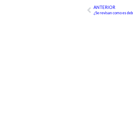
ANTERIOR
Ant
¿Se revisan como es debi