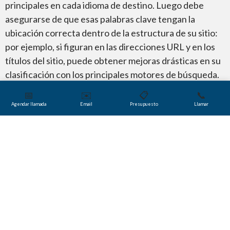
principales en cada idioma de destino. Luego debe
asegurarse de que esas palabras clave tengan la
ubicación correcta dentro de la estructura de su sitio:
por ejemplo, si figuran en las direcciones URL y en los
Marketing en Línea
títulos del sitio, puede obtener mejoras drásticas en su
clasificación con los principales motores de búsqueda.
Recibir hipervínculos a su sitio desde otros («creación
📅
✉️
📋
📞
de enlaces») es otra forma clave de mejorar su tráfico
Agendar llamada
Email
Presupuesto
Llamar
web. Por último, la SEO debe incorporarse en su
contenido con sutileza y tacto para no distraer la
Calidad
atención del usuario en la experiencia.
En
Trusted Translations
hemos contratado a los
mejores expertos en SEO del mundo para asistirnos en
este proceso esencial. Nuestros servicios de SEO
incluyen consulta, y optimización de motores de
Multimedia
búsqueda «en el sitio» y «fuera del sitio».