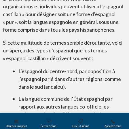
organisations et individus peuvent utiliser « l’espagnol
castillan » pour désigner soit une forme d’espagnol
« pur », soit la langue espagnole en général, sous une
forme comprise dans tous les pays hispanophones.
Si cette multitude de termes semble déroutante, voici
un aperçu des types d’espagnol que les termes
« espagnol castillan » décrivent souvent :
L’espagnol du centre-nord, par opposition à
l’espagnol parlé dans d’autres régions, comme
dans le sud (andalou).
La langue commune de l’État espagnol par
rapport aux autres langues co-officielles
présentes dans les différents territoires
📅
✉️
📋
📞
autonomes (catalan, galicien, basque), selon
Planifier un appel
Écrivez-nous
Devis Gratuit
Appelez-nous