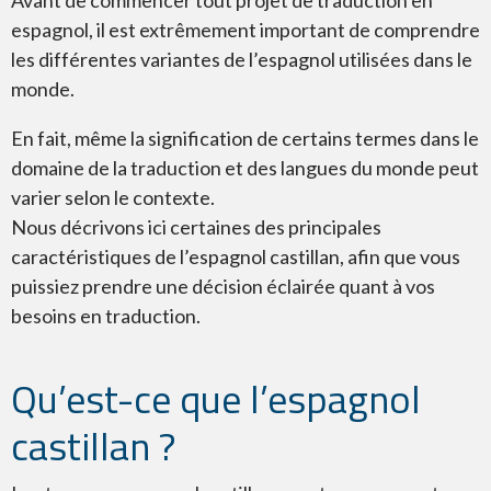
Avant de commencer tout projet de traduction en
espagnol, il est extrêmement important de comprendre
les différentes variantes de l’espagnol utilisées dans le
Espagnol neutre
monde.
En fait, même la signification de certains termes dans le
domaine de la traduction et des langues du monde peut
varier selon le contexte.
Espagnol des États-Unis
Nous décrivons ici certaines des principales
caractéristiques de l’espagnol castillan, afin que vous
puissiez prendre une décision éclairée quant à vos
besoins en traduction.
Qu’est-ce que l’espagnol
castillan ?