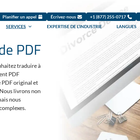
Planifier un appel
Écrivez-nous
+1 (877) 255-0717
SERVICES
EXPERTISE DE L’INDUSTRIE
LANGUES
 de PDF
haitez traduire à
ment PDF
 PDF original et
. Nous livrons non
mais nous
 complexes.