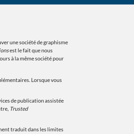
Nos outils pe
ouver une société de graphisme
ions
est le fait que nous
cours à la même société pour
upplémentaires. Lorsque vous
ices de publication assistée
utre,
Trusted
ment traduit dans les limites