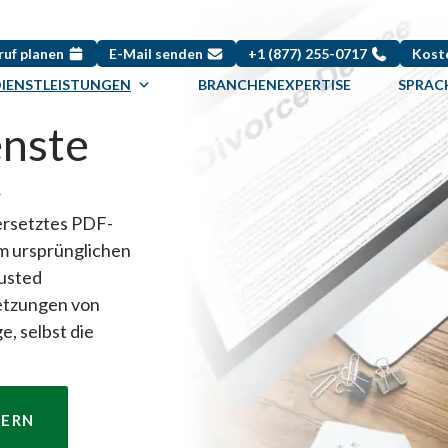
ruf planen
E-Mail senden
+1 (877) 255-0717
Kost
IENSTLEISTUNGEN
BRANCHENEXPERTISE
SPRAC
nste
r
ersetztes PDF-
m ursprünglichen
usted
rsetzungen von
e, selbst die
DERN