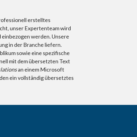
fessionell erstelltes
icht, unser Expertenteam wird
nd einbezogen werden. Unsere
ng in der Branche liefern.
blikum sowie eine spezifische
ell mit dem übersetzten Text
lations
an einem Microsoft
en ein vollständig übersetztes