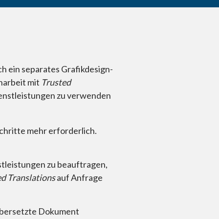
Unsere Tool
h ein separates Grafikdesign-
arbeit mit
Trusted
ienstleistungen zu verwenden
hritte mehr erforderlich.
tleistungen zu beauftragen,
d Translations
auf Anfrage
as übersetzte Dokument