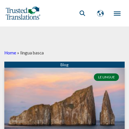
Home
»
lingua basca
LE LINGUE