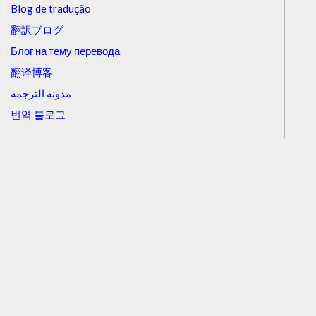
Blog de tradução
翻訳ブログ
Блог на тему перевода
翻译博客
مدونة الترجمة
번역 블로그