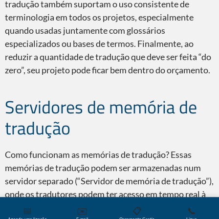
tradução também suportam o uso consistente de
terminologia em todos os projetos, especialmente
quando usadas juntamente com glossários
especializados ou bases de termos. Finalmente, ao
reduzir a quantidade de tradução que deve ser feita “do
zero”, seu projeto pode ficar bem dentro do orçamento.
Servidores de memória de
tradução
Como funcionam as memórias de tradução? Essas
memórias de tradução podem ser armazenadas num
servidor separado (“Servidor de memória de tradução”),
onde os tradutores podem ter acesso em tempo real à
medida que elas são criadas.
📅
✉️
📋
📞