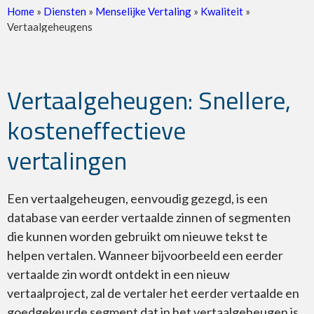
Home
»
Diensten
»
Menselijke Vertaling
»
Kwaliteit
»
Vertaalgeheugens
CAT Tools
Vertaalgeheugen: Snellere,
kosteneffectieve
vertalingen
Vertaalgeheugens
Een vertaalgeheugen, eenvoudig gezegd, is een
database van eerder vertaalde zinnen of segmenten
die kunnen worden gebruikt om nieuwe tekst te
helpen vertalen. Wanneer bijvoorbeeld een eerder
vertaalde zin wordt ontdekt in een nieuw
vertaalproject, zal de vertaler het eerder vertaalde en
goedgekeurde segment dat in het vertaalgeheugen is