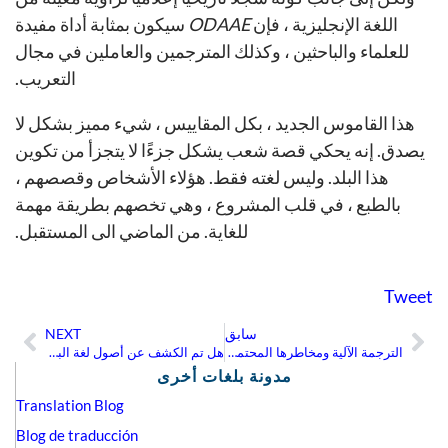
اللغة الإنجليزية ، فإن
ODAAE
سيكون بمثابة أداة مفيدة
للعلماء والباحثين ، وكذلك المترجمين والعاملين في مجال
التعريب.
هذا القاموس الجديد ، بكل المقاييس ، شيء مميز بشكل لا
يصدق. إنه يحكي قصة شعب يشكل جزءًا لا يتجزأ من تكوين
هذا البلد. وليس لغته فقط. هؤلاء الأشخاص وقصصهم ،
بالطبع ، في قلب المشروع ، وهي تخصهم بطريقة مهمة
للغاية. من الماضي الى المستقبل.
Tweet
سابق
NEXT
ext
Prev
الترجمة الآلية ومخاطرها المحتملة (الجزء الثاني)
هل تم الكشف عن أصول لغة الباسك؟
مدونة بلغات أخرى
Translation Blog
Blog de traducción