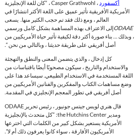
أكسفورد
، Casper Grathwohl ، “كان للغة الإنجليزية
الأمريكية الأفريقية تأثير عميق على اللغة الأكثر انتشارًا في
العالم ، ومع ذلك فقد تم حجب الكثير منها. يسعى
ODAAE
إلى الاعتراف بهذه المساهمة بشكل كامل ورسمي
، وبذلك … بناء صورة أكثر دقة لكيفية تأثير حياة الأمريكيين من
أصل أفريقي على طريقة حديثنا ، وبالتالي من نحن “.
كل إدخال ، والذي يتضمن المعنى والنطق والتهجئة
والاستخدام والتاريخ ، سيكون مصحوبًا أيضًا باقتباسات من
اللغة المستخدمة في الاستخدام الطبيعي. سيساعد هذا على
وضع مساهمات الكتاب والمفكرين والفنانين الأمريكيين من
أصل أفريقي في تطور المعجم الإنجليزي في المقدمة.
قال هنري لويس جيتس جونيور ، رئيس تحرير ODAAE
ومدير the Hutchins Center: “كل متحدث بالإنجليزية
الأمريكية يستعير بشكل كبير من الكلمات التي اخترعها
الأمريكيون الأفارقة ، سواء كانوا يعرفون ذلك أم لا”.