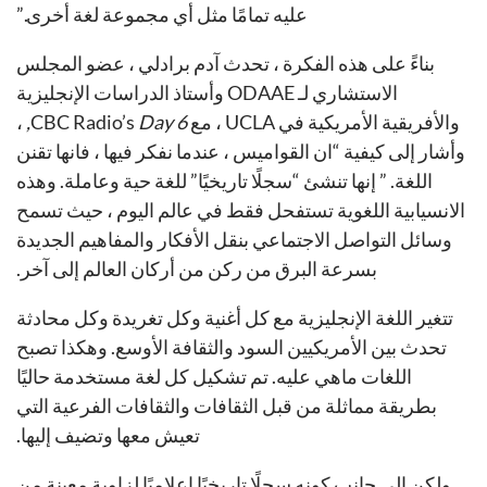
عليه تمامًا مثل أي مجموعة لغة أخرى.”
بناءً على هذه الفكرة ، تحدث آدم برادلي ، عضو المجلس
الاستشاري لـ ODAAE وأستاذ الدراسات الإنجليزية
والأفريقية الأمريكية في UCLA ، مع CBC Radio’s
Day 6,
،
وأشار إلى كيفية “ان القواميس ، عندما نفكر فيها ، فانها تقنن
اللغة. ” إنها تنشئ “سجلًا تاريخيًا” للغة حية وعاملة. وهذه
الانسيابية اللغوية تستفحل فقط في عالم اليوم ، حيث تسمح
وسائل التواصل الاجتماعي بنقل الأفكار والمفاهيم الجديدة
بسرعة البرق من ركن من أركان العالم إلى آخر.
تتغير اللغة الإنجليزية مع كل أغنية وكل تغريدة وكل محادثة
تحدث بين الأمريكيين السود والثقافة الأوسع. وهكذا تصبح
اللغات ماهي عليه. تم تشكيل كل لغة مستخدمة حاليًا
بطريقة مماثلة من قبل الثقافات والثقافات الفرعية التي
تعيش معها وتضيف إليها.
ولكن إلى جانب كونه سجلًا تاريخيًا إعلاميًا لزاوية معينة من