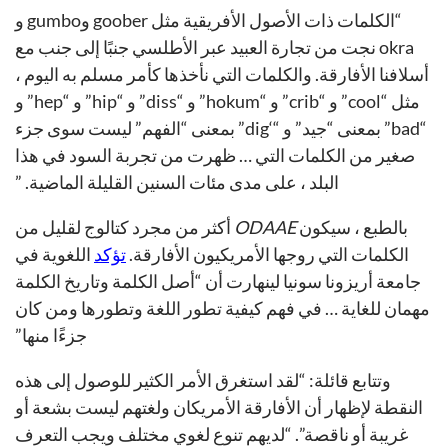
“الكلمات ذات الأصول الأفريقية مثل goober وgumbo و
okra نجت من تجارة العبيد عبر الأطلسي جنبًا إلى جنب مع
أسلافنا الأفارقة. والكلمات التي نأخذها كأمر مسلم به اليوم ،
مثل “cool” و “crib” و “hokum” و “diss” و “hip” و “hep” و
“bad” بمعنى “جيد” و “‘dig” بمعنى “الفهم” ليست سوى جزء
صغير من الكلمات التي … ظهرت من تجربة السود في هذا
البلد ، على مدى مئات السنين القليلة الماضية. ”
بالطبع ، سيكون
ODAAE
أكثر من مجرد كتالوج لقليل من
الكلمات التي روجها الأمريكيون الأفارقة.
تؤكد
اللغوية في
جامعة أريزونا سونيا لينهارت أن “أصل الكلمة وتاريخ الكلمة
مهمان للغاية … في فهم كيفية تطور اللغة وتطورها ومن كان
جزءًا منها”
وتتابع قائلة: “لقد استغرق الأمر الكثير للوصول إلى هذه
النقطة لإظهار أن الأفارقة الأمريكان ولغتهم ليست بشعة أو
غريبة أو ناقصة”. “لديهم تنوع لغوي مختلف ويجب التعرف