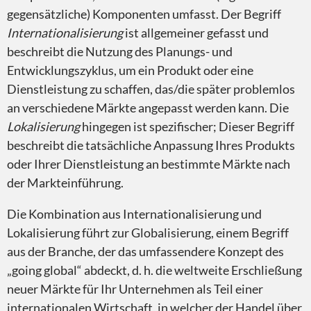
gegensätzliche) Komponenten umfasst. Der Begriff
Internationalisierung
ist allgemeiner gefasst und
beschreibt die Nutzung des Planungs- und
Entwicklungszyklus, um ein Produkt oder eine
Globalisierung
Dienstleistung zu schaffen, das/die später problemlos
an verschiedene Märkte angepasst werden kann. Die
Lokalisierung
hingegen ist spezifischer; Dieser Begriff
beschreibt die tatsächliche Anpassung Ihres Produkts
oder Ihrer Dienstleistung an bestimmte Märkte nach
der Markteinführung.
Beglaubigung
Die Kombination aus Internationalisierung und
Lokalisierung führt zur Globalisierung, einem Begriff
aus der Branche, der das umfassendere Konzept des
„going global“ abdeckt, d. h. die weltweite Erschließung
neuer Märkte für Ihr Unternehmen als Teil einer
Desktop-Publishing
internationalen Wirtschaft, in welcher der Handel über