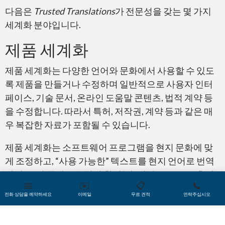
다음은
Trusted Translations
가 전문성을 갖는 몇 가지
세계화 분야입니다.
제품 세계화
전자 출판
제품 세계화는 다양한 언어와 문화에서 사용할 수 있도
록 제품을 만들거나 수정하며 일반적으로 사용자 인터
페이스, 기술 문서, 온라인 도움말 콘텐츠, 법적 계약 등
을 수정합니다. 따라서 특허, 저작권, 계약 등과 같은 매
우 복잡한 자료가 포함될 수 있습니다.
트랜스크리에이션
제품 세계화는 소프트웨어 프로그램을 현지 문화에 맞
게 조정하고, “사용 가능한” 텍스트를 현지 언어로 번역
하며, 특정 콘텐츠를 현지 환경(예: 전기 표준 또는 측정
📅
✉️
📋
📞
시스템) 내에서 적합하게 수정하는 것을 의미할 수도 있
전화 상담을 예약하세요
이메일
무료 견적
연락주십시오
습니다.
캡션 및 CART