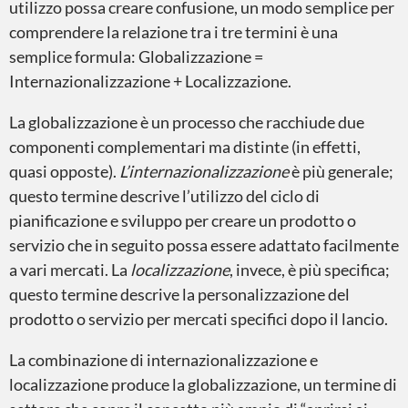
utilizzo possa creare confusione, un modo semplice per
Siti web
comprendere la relazione tra i tre termini è una
semplice formula: Globalizzazione =
Internazionalizzazione + Localizzazione.
La globalizzazione è un processo che racchiude due
componenti complementari ma distinte (in effetti,
Localizzazione
quasi opposte).
L’internazionalizzazione
è più generale;
questo termine descrive l’utilizzo del ciclo di
pianificazione e sviluppo per creare un prodotto o
servizio che in seguito possa essere adattato facilmente
a vari mercati. La
localizzazione
, invece, è più specifica;
questo termine descrive la personalizzazione del
Globalizzazione
prodotto o servizio per mercati specifici dopo il lancio.
La combinazione di internazionalizzazione e
localizzazione produce la globalizzazione, un termine di