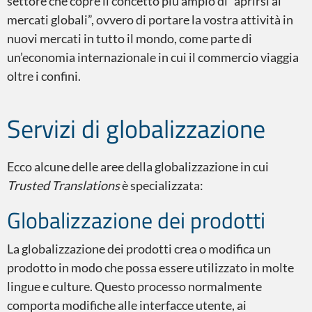
settore che copre il concetto più ampio di “aprirsi ai
mercati globali”, ovvero di portare la vostra attività in
Certificazione
nuovi mercati in tutto il mondo, come parte di
un’economia internazionale in cui il commercio viaggia
oltre i confini.
Servizi di globalizzazione
Desktop Publishing
Ecco alcune delle aree della globalizzazione in cui
Trusted Translations
è specializzata:
Globalizzazione dei prodotti
Transcreation
La globalizzazione dei prodotti crea o modifica un
prodotto in modo che possa essere utilizzato in molte
lingue e culture. Questo processo normalmente
comporta modifiche alle interfacce utente, ai