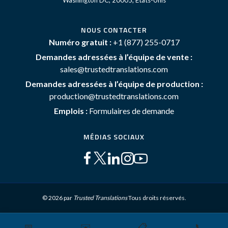
Washington DC, 20005, États-Unis
NOUS CONTACTER
Numéro gratuit :
+1 (877) 255-0717
Demandes adressées à l’équipe de vente :
sales@trustedtranslations.com
Demandes adressées à l’équipe de production :
production@trustedtranslations.com
Emplois :
Formulaires de demande
MÉDIAS SOCIAUX
© 2026 par
Trusted Translations
Tous droits réservés.
📅
✉️
📋
📞
Plan du site
Conditions générales
Politique de Confidentialité