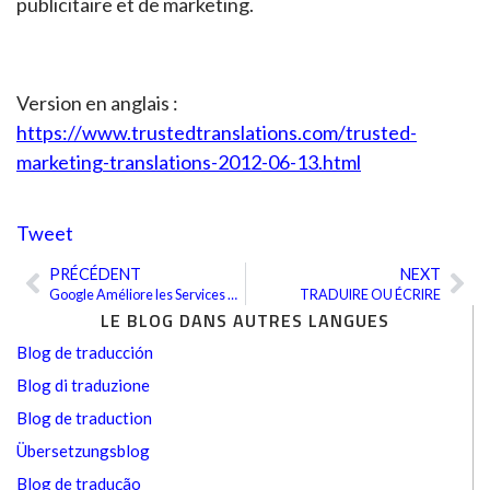
publicitaire et de marketing.
Version en anglais :
https://www.trustedtranslations.com/trusted-
marketing-translations-2012-06-13.html
Tweet
PRÉCÉDENT
NEXT
Précédent
Sui
Google Améliore les Services de Traduction de Sites Internet
TRADUIRE OU ÉCRIRE
LE BLOG DANS AUTRES LANGUES
Blog de traducción
Blog di traduzione
Blog de traduction
Übersetzungsblog
Blog de tradução