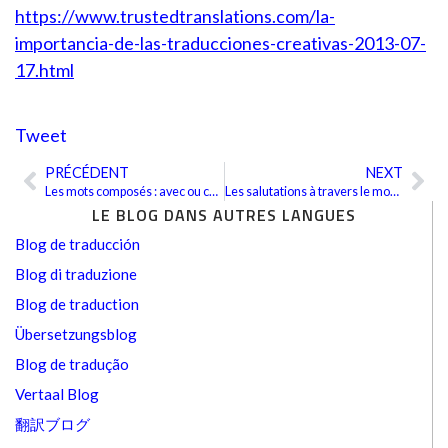
https://www.trustedtranslations.com/la-
importancia-de-las-traducciones-creativas-2013-07-
17.html
Tweet
PRÉCÉDENT
NEXT
Précédent
Sui
Les mots composés : avec ou contre nous ?
Les salutations à travers le monde
LE BLOG DANS AUTRES LANGUES
Blog de traducción
Blog di traduzione
Blog de traduction
Übersetzungsblog
Blog de tradução
Vertaal Blog
翻訳ブログ