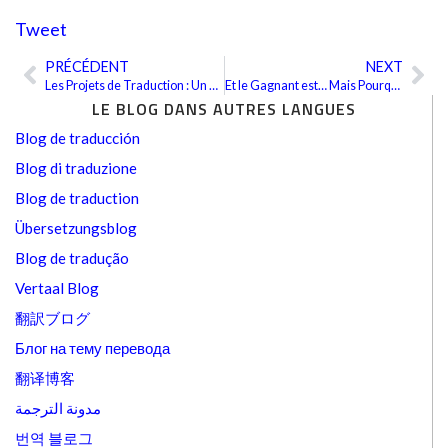
Tweet
PRÉCÉDENT
NEXT
Précédent
Sui
Les Projets de Traduction : Un Travail d’Équipe
Et le Gagnant est… Mais Pourquoi ?
LE BLOG DANS AUTRES LANGUES
Blog de traducción
Blog di traduzione
Blog de traduction
Übersetzungsblog
Blog de tradução
Vertaal Blog
翻訳ブログ
Блог на тему перевода
翻译博客
مدونة الترجمة
번역 블로그