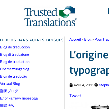
LE BLOG DANS AUTRES LANGUES
Accueil
»
Blog
»
Pour tra
Blog de traducción
L’origin
Blog di traduzione
Blog de traduction
typogra
Übersetzungsblog
Blog de tradução
Vertaal Blog
avril 4, 2013
steph
翻訳ブログ
Tweet
Блог на тему перевода
翻译博客