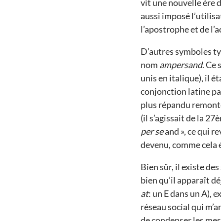
vit une nouvelle ère 
aussi imposé l’utili
l’apostrophe et de l’a
D’autres symboles ty
nom
ampersand
. Ce 
unis en italique), il é
conjonction latine pa
plus répandu remonte 
(il s’agissait de la 27
per se
and », ce qui re
devenu, comme cela é
Bien sûr, il existe de
bien qu’il apparaît d
at
: un E dans un A), 
réseau social qui m’
de condenser les mes