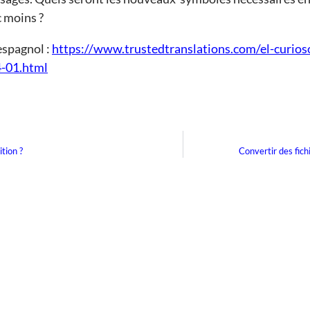
c moins ?
espagnol :
https://www.trustedtranslations.com/el-curios
4-01.html
tion ?
Convertir des fichi