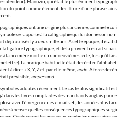
de splendeur). Manuzio, qui était le plus éminent typograph
sation du point comme élément de clôture d’une phrase, ain
ccent.
pographiques ont une origine plus ancienne, comme le cu
symbole se rapporte à la calligraphie qui lui donne son nom 
tait déjà utilisé il y a deux mille ans. A cette époque, il éta
r la ligature typographique, et de là provient ce trait si pa
à la première moitié du dix-neuvième siècle, lorsqu’il faisa
ème lettre). La pratique habituelle était de réciter l’alphabet
vient à dire : « X, Y, Z et, par elle-même,
and
« . A force de ré
tait prévisible,
ampersand
.
s symboles adoptés récemment. Le cas le plus significatif est
éjà dans les livres comptables des marchands anglais pour e
explose avec l’émergence des e-mails et, des années plus tar
amène à penser quelles conséquences typographiques surgir
sages. Quels seront les nouveaux symboles nécessaires en