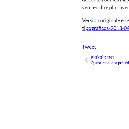
veut en dire plus ave
Version originale en 
tipograficos-2013-0
Tweet
PRÉCÉDENT
Précédent
Qu’est-ce que la pré-édi