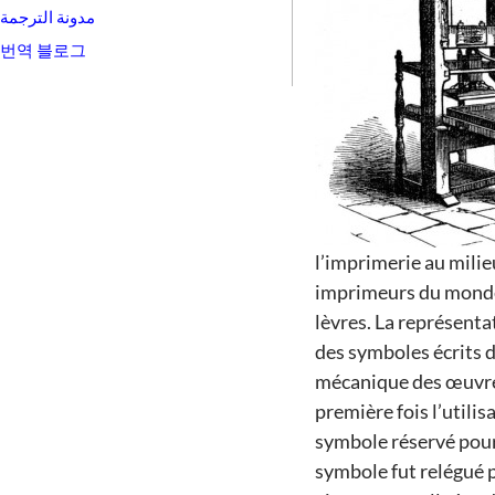
مدونة الترجمة
번역 블로그
l’imprimerie au milie
imprimeurs du monde e
lèvres. La représenta
des symboles écrits 
mécanique des œuvres.
première fois l’utili
symbole réservé pour 
symbole fut relégué p