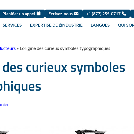
Planifier un appel
Écrivez-nous
+1 (877) 255-0717
SERVICES
EXPERTISE DE L’INDUSTRIE
LANGUES
QUI SO
ducteurs
»
L’origine des curieux symboles typographiques
e des curieux symboles
phiques
anier