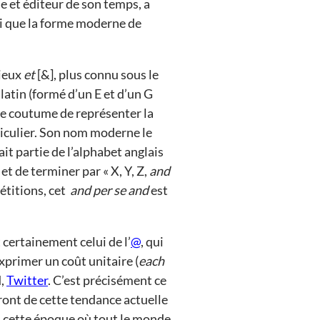
e et éditeur de son temps, a
si que la forme moderne de
rieux
et
[&], plus connu sous le
latin (formé d’un E et d’un G
it de coutume de représenter la
rticulier. Son nom moderne le
it partie de l’alphabet anglais
 et de terminer par « X, Y, Z,
and
pétitions, cet
and per se and
est
 certainement celui de l’
@
, qui
xprimer un coût unitaire (
each
d,
Twitter
. C’est précisément ce
ont de cette tendance actuelle
 cette époque où tout le monde