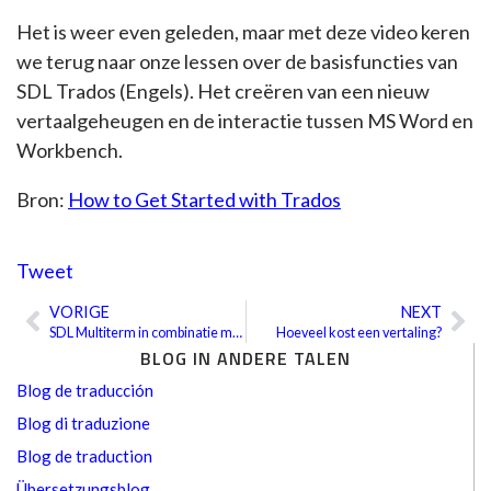
Het is weer even geleden, maar met deze video keren
we terug naar onze lessen over de basisfuncties van
SDL Trados (Engels). Het creëren van een nieuw
vertaalgeheugen en de interactie tussen MS Word en
Workbench.
Bron:
How to Get Started with Trados
Tweet
VORIGE
NEXT
Vorige
Vo
SDL Multiterm in combinatie met SDL Trados Workbench
Hoeveel kost een vertaling?
BLOG IN ANDERE TALEN
Blog de traducción
Blog di traduzione
Blog de traduction
Übersetzungsblog