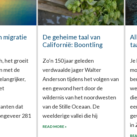
 migratie
De geheime taal van
Al
Californië: Boontling
ta
ch, het groeit
Zo’n 150 jaar geleden
Je
n met de
verdwaalde jager Walter
mo
langrijker,
Anderson tijdens het volgen van
be
et
een gewond hert door de
we
wildernis van het noordwesten
di
ranten dat
van de Stille Oceaan. De
ee
ongeveer 281
weelderige vallei die hij
ge
in
READ MORE »
REA