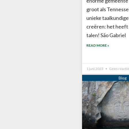
enorme gemeente 
groot als Tennesse
unieke taalkundige
creëren: het heeft v
talen! São Gabriel
READ MORE »
1 juni 2023
Geen reacti