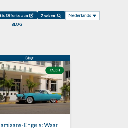
Nederlands
tis Offerte aan
Zoeken
BLOG
TALEN
amiaans-Engels: Waar