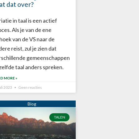
at dat over?
iatie in taal is een actief
ces. Als je van de ene
thoek van de VS naar de
ere reist, zul je zien dat
rschillende gemeenschappen
zelfde taal anders spreken.
D MORE »
uli 2023
Geen reacties
TALEN