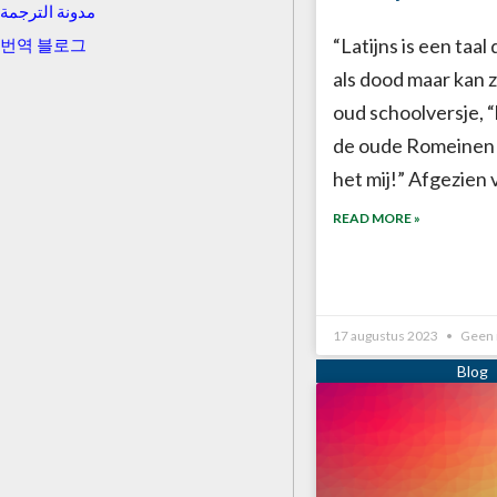
مدونة الترجمة
“Latijns is een taal 
번역 블로그
als dood maar kan zi
oud schoolversje, 
de oude Romeinen 
het mij!” Afgezien 
READ MORE »
17 augustus 2023
Geen 