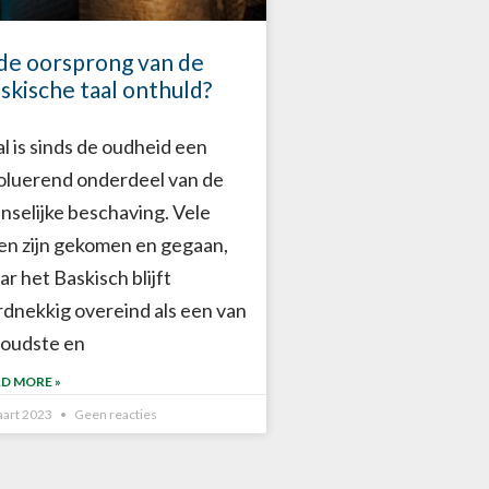
 de oorsprong van de
skische taal onthuld?
al is sinds de oudheid een
oluerend onderdeel van de
nselijke beschaving. Vele
len zijn gekomen en gegaan,
r het Baskisch blijft
rdnekkig overeind als een van
 oudste en
D MORE »
aart 2023
Geen reacties