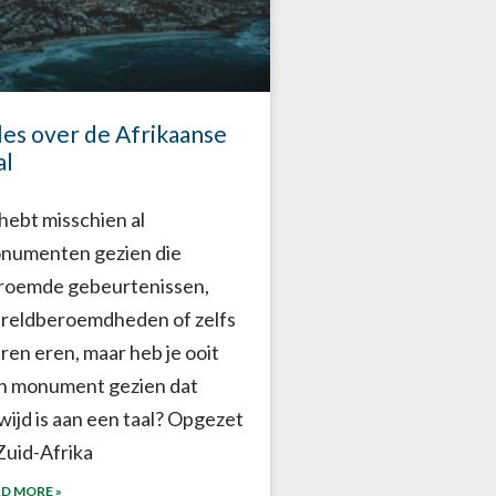
les over de Afrikaanse
al
 hebt misschien al
numenten gezien die
roemde gebeurtenissen,
reldberoemdheden of zelfs
eren eren, maar heb je ooit
n monument gezien dat
wijd is aan een taal? Opgezet
 Zuid-Afrika
D MORE »