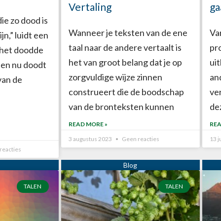
Vertaling
ga
die zo dood is
Wanneer je teksten van de ene
Var
jn,” luidt een
taal naar de andere vertaalt is
pro
“het doodde
het van groot belang dat je op
ui
en nu doodt
zorgvuldige wijze zinnen
and
van de
construeert die de boodschap
ve
van de bronteksten kunnen
de
READ MORE »
REA
3 augustus 2023
Geen reacties
13 j
reacties
TALEN
TALEN