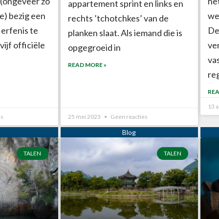
(ongeveer zo
he
appartement sprint en links en
e) bezig een
we
rechts ’tchotchkes’ van de
 erfenis te
Dez
planken slaat. Als iemand die is
ijf officiële
ve
opgegroeid in
va
READ MORE »
re
REA
13 a
es
25 mei 2023
Geen reacties
TALEN
TALEN