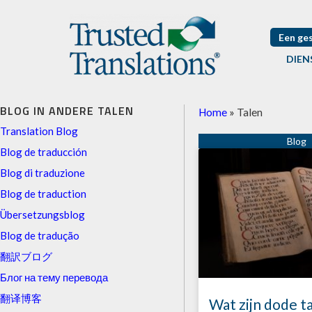
Een ge
DIEN
BLOG IN ANDERE TALEN
Home
»
Talen
Translation Blog
Blog de traducción
Blog di traduzione
Blog de traduction
Übersetzungsblog
Blog de tradução
翻訳ブログ
Блог на тему перевода
翻译博客
Wat zijn dode t