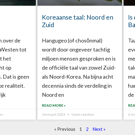
Koreaanse taal: Noord en
Is
Zuid
Ba
 over de
Hangugeo (of chosŏnmal)
Ta
t Westen tot
wordt door ongeveer tachtig
ev
t het
miljoen mensen gesproken en is
me
ht op
de officiële taal van zowel Zuid-
ta
 Dat is geen
als Noord-Korea. Na bijna acht
maa
e realiteit.
decennia sinds de verdeling in
ha
ijk
Noord en
de
READ MORE »
REA
es
16 maart 2023
Geen reacties
2 m
« Previous
1
2
Next »