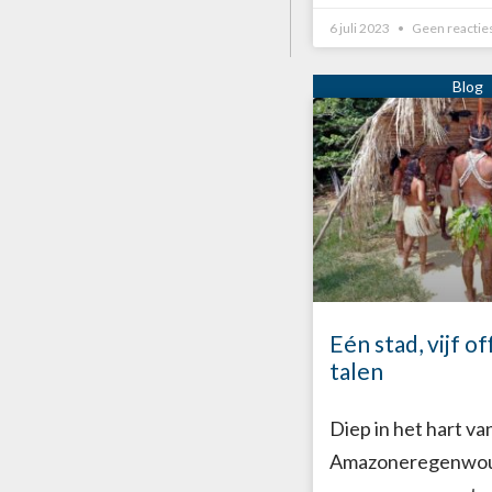
6 juli 2023
Geen reactie
Eén stad, vijf of
talen
Diep in het hart va
Amazoneregenwoud