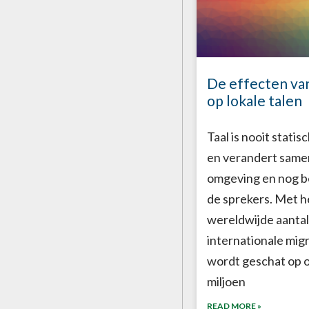
De effecten van
op lokale talen
Taal is nooit statis
en verandert same
omgeving en nog be
de sprekers. Met h
wereldwijde aantal
internationale mig
wordt geschat op 
miljoen
READ MORE »