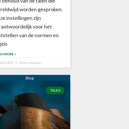
t behoud van de talen die
reldwijd worden gesproken.
e instellingen zijn
rantwoordelijk voor het
ststellen van de normen en
gels
D MORE »
pril 2023
Geen reacties
TALEN