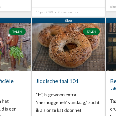
s
8 ju
15 juni 2023
Geen reacties
TALEN
TALEN
ficiële
Jiddische taal 101
Be
ta
“Hij is gewoon extra
n het
Ta
‘meshuggeneh’ vandaag,” zucht
 is een
cru
ik als onze kat door het