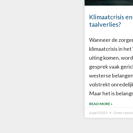
Klimaatcrisis en
taalverlies?
Wanneer de zorgen
klimaatcrisis in he
uiting komen, word
gesprek vaak geric
westerse belangen.
volstrekt onredelijk
Maar het is belangr
READ MORE »
6 april 2023
Geen reacti