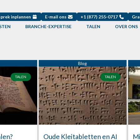
sprek inplannen
E-mail ons
+1 (877) 255-0717
Gra
STEN
BRANCHE-EXPERTISE
TALEN
OVER ONS
Pagina
Pagina
TALEN
TALEN
alen?
Oude Kleitabletten en AI
Mi