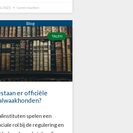
ni 2023
Geen reacties
TALEN
staan er officiële
alwaakhonden?
alinstituten spelen een
ciale rol bij de regulering en