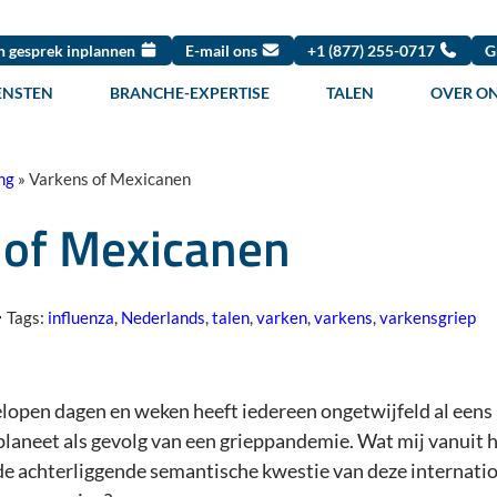
n gesprek inplannen
E-mail ons
+1 (877) 255-0717
G
ENSTEN
BRANCHE-EXPERTISE
TALEN
OVER O
ng
»
Varkens of Mexicanen
 of Mexicanen
Tags:
influenza
,
Nederlands
,
talen
,
varken
,
varkens
,
varkensgriep
gelopen dagen en weken heeft iedereen ongetwijfeld al eens
planeet als gevolg van een grieppandemie. Wat mij vanuit h
de achterliggende semantische kwestie van deze internationa