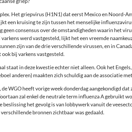
caanse griep?
lex. Het griepvirus (H1N1) dat eerst Mexico en Noord-Am
jkt een kruising te zijn tussen het menselijke influenzaviru
nog geen consensus over de omstandigheden waarin het viru
ij varkens werd vastgesteld, lijkt het een vreemde naamkeuze.
kunnen zijn van de drie verschillende virussen, en in Cana
 ook bij varkens vastgesteld.
al staat in deze kwestie echter niet alleen. Ook het Engels,
boel anderen) maakten zich schuldig aan de associatie met
s, de WGO heeft vorige week donderdag aangekondigd dat z
Voortaan zal enkel de neutrale term influenza A gebruikt w
ie beslissing het gevolg is van lobbywerk vanuit de veesect
 verschillende bronnen zichtbaar was gedaald.