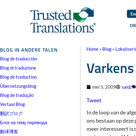
Ee
DI
BLOG IN ANDERE TALEN
Home
»
Blog
»
Lokaliseri
Blog de traducción
Varkens
Blog di traduzione
Blog de traduction
Übersetzungsblog
mei 5, 2009
saidz
Blog de tradução
Tweet
Vertaal Blog
In de loop van de af
翻訳ブログ
ons bestaan op deze 
Блог на тему перевода
meer interesseert is 
翻译博客