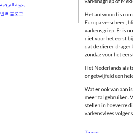
varkensgriep of Mexi
مدونة الترجمة
번역 블로그
Het antwoord is comp
Europa verscheen, bli
varkensgriep. Er is 
niet voor het eerst b
dat de dieren drager 
zondag voor het eerst
Het Nederlands als ta
ongetwijfeld een hele
Wat er ook van aan i
meer zal gebruiken. 
stellen in hoeverre d
varkensvlees volgens
Tweet