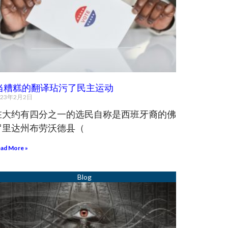
当糟糕的翻译玷污了民主运动
023年2月2日
在大约有四分之一的选民自称是西班牙裔的佛
罗里达州布劳沃德县（
ad More »