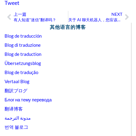
Tweet
上一篇
NEXT
Prev
Ne
有人知道“迷信”翻译吗？
关于 AI 聊天机器人，您应该了解的细节（上篇）
其他语言的博客
Blog de traducción
Blog di traduzione
Blog de traduction
Übersetzungsblog
Blog de tradução
Vertaal Blog
翻訳ブログ
Блог на тему перевода
翻译博客
مدونة الترجمة
번역 블로그