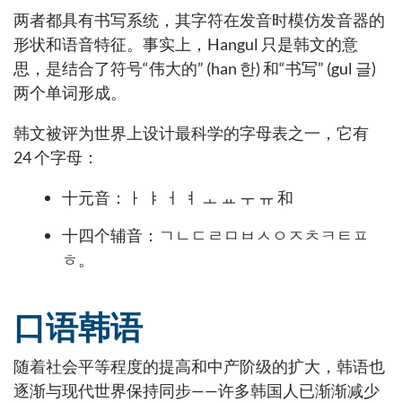
两者都具有书写系统，其字符在发音时模仿发音器的
形状和语音特征。事实上，Hangul 只是韩文的意
思，是结合了符号“伟大的” (han 한) 和“书写” (gul 글)
两个单词形成。
韩文被评为世界上设计最科学的字母表之一，它有
24 个字母：
十元音：ㅏ ㅑ ㅓ ㅕ ㅗ ㅛ ㅜ ㅠ 和
十四个辅音：ㄱㄴㄷㄹㅁㅂㅅㅇㅈㅊㅋㅌㅍ
ㅎ。
口语韩语
随着社会平等程度的提高和中产阶级的扩大，韩语也
逐渐与现代世界保持同步——许多韩国人已渐渐减少