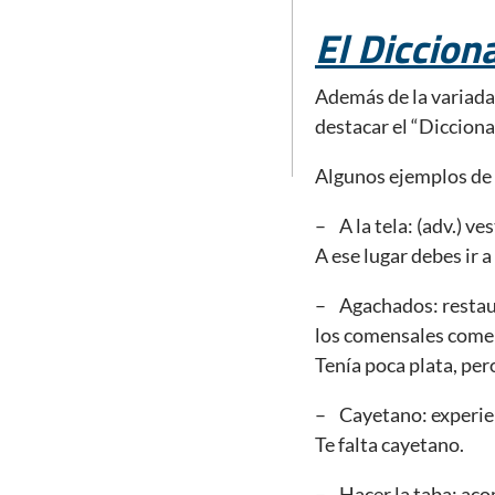
El Diccion
Además de la variada
destacar el “Dicciona
Algunos ejemplos de 
– A la tela: (adv.) ves
A ese lugar debes ir a
– Agachados: restaur
los comensales comen
Tenía poca plata, per
– Cayetano: experien
Te falta cayetano.
– Hacer la taba: ac