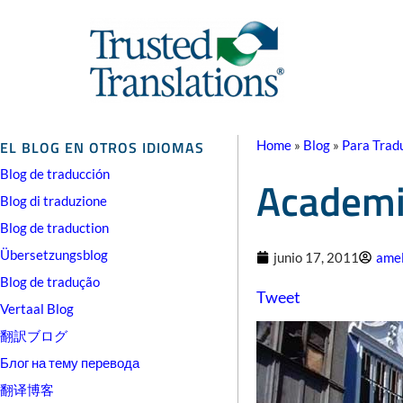
EL BLOG EN OTROS IDIOMAS
Home
»
Blog
»
Para Trad
Blog de traducción
Academi
Blog di traduzione
Blog de traduction
Übersetzungsblog
junio 17, 2011
amel
Blog de tradução
Tweet
Vertaal Blog
翻訳ブログ
Блог на тему перевода
翻译博客