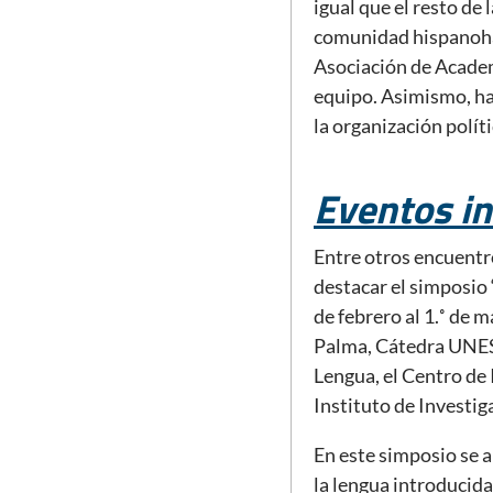
igual que el resto de
comunidad hispanohab
Asociación de Academ
equipo. Asimismo, ha 
la organización políti
Eventos in
Entre otros encuentr
destacar el simposio 
de febrero al 1.˚ de 
Palma, Cátedra UNESC
Lengua, el Centro de
Instituto de Investi
En este simposio se a
la lengua introducida