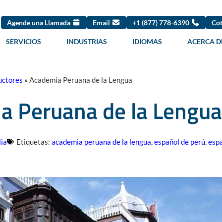
Agende una Llamada
Email
+1 (877) 778-6390
Cot
SERVICIOS
INDUSTRIAS
IDIOMAS
ACERCA D
uctores
»
Academia Peruana de la Lengua
a Peruana de la Lengua
ia
Etiquetas:
academia peruana de la lengua
,
español de perú
,
esp