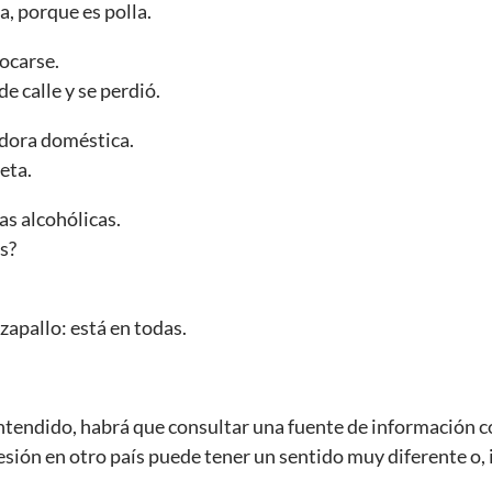
a, porque es polla.
ocarse.
e calle y se perdió.
adora doméstica.
eta.
s alcohólicas.
s?
apallo: está en todas.
ntendido, habrá que consultar una fuente de información co
sión en otro país puede tener un sentido muy diferente o, 