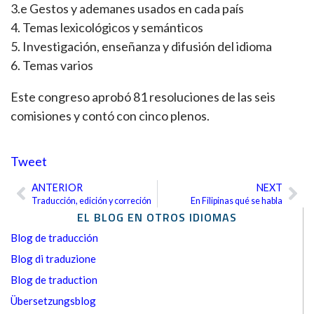
3.e Gestos y ademanes usados en cada país
4. Temas lexicológicos y semánticos
5. Investigación, enseñanza y difusión del idioma
6. Temas varios
Este congreso aprobó 81 resoluciones de las seis
comisiones y contó con cinco plenos.
Tweet
ANTERIOR
NEXT
Ant
Sig
Traducción, edición y correción
En Filipinas qué se habla
EL BLOG EN OTROS IDIOMAS
Blog de traducción
Blog di traduzione
Blog de traduction
Übersetzungsblog