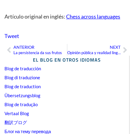
Artículo original en inglés:
Chess across languages
Tweet
ANTERIOR
NEXT
Ant
Sig
La persistencia da sus frutos
Opinión pública y realidad lingüística en Europa
EL BLOG EN OTROS IDIOMAS
Blog de traducción
Blog di traduzione
Blog de traduction
Übersetzungsblog
Blog de tradução
Vertaal Blog
翻訳ブログ
Блог на тему перевода