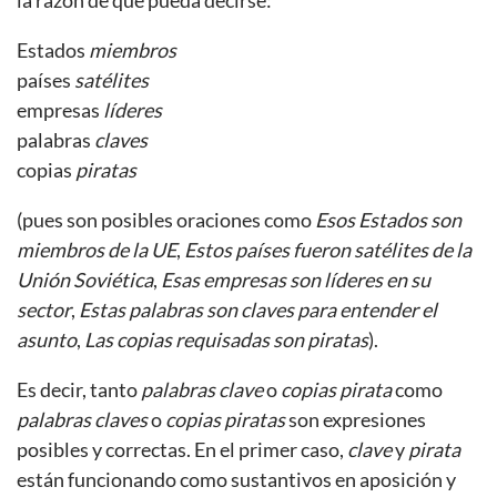
Estados
miembros
países
satélites
empresas
líderes
palabras
claves
copias
piratas
(pues son posibles oraciones como
Esos Estados son
miembros de la UE
,
Estos países fueron satélites de la
Unión Soviética
,
Esas empresas son líderes en su
sector
,
Estas palabras son claves para entender el
asunto
,
Las copias requisadas son piratas
).
Es decir, tanto
palabras clave
o
copias pirata
como
palabras claves
o
copias piratas
son expresiones
posibles y correctas. En el primer caso,
clave
y
pirata
están funcionando como sustantivos en aposición y