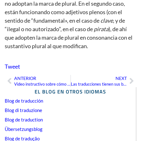
no adoptan la marca de plural. En el segundo caso,
están funcionando como adjetivos plenos (con el
sentido de “fundamental», en el caso de
clave
, y de
“ilegal o no autorizado”, en el caso de
pirata
), de ahí
que adopten la marca de plural en consonancia con el
sustantivo plural al que modifican.
Tweet
ANTERIOR
NEXT
Ant
Sig
Video instructivo sobre cómo importar glosarios en Excel a Multiterm
Las traducciones tienen sus bemoles
EL BLOG EN OTROS IDIOMAS
Blog de traducción
Blog di traduzione
Blog de traduction
Übersetzungsblog
Blog de tradução