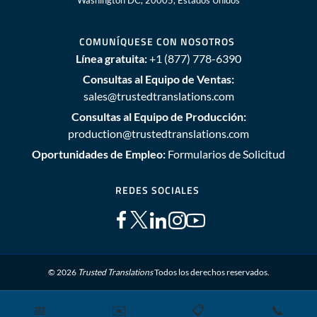
Washington DC, 20005, Estados Unidos
COMUNÍQUESE CON NOSOTROS
Línea gratuita:
+1 (877) 778-6390
Consultas al Equipo de Ventas:
sales@trustedtranslations.com
Consultas al Equipo de Producción:
production@trustedtranslations.com
Oportunidades de Empleo:
Formularios de Solicitud
REDES SOCIALES
© 2026
Trusted Translations
Todos los derechos reservados.
📅
✉️
📋
📞
Mapa del sitio
Términos y Condiciones
Política de privacidad