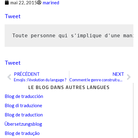
mai 22, 2015
marined
Tweet
Toute personne qui s'implique d'une mani
Tweet
PRÉCÉDENT
NEXT
Précédent
Sui
Emojis : l’évolution du langage ?
Comment le genre construit une barrière de langue
LE BLOG DANS AUTRES LANGUES
Blog de traducción
Blog di traduzione
Blog de traduction
Übersetzungsblog
Blog de tradução