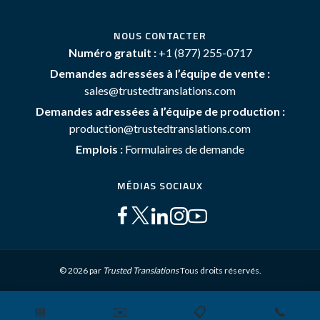
NOUS CONTACTER
Numéro gratuit :
+1 (877) 255-0717
Demandes adressées à l’équipe de vente :
sales@trustedtranslations.com
Demandes adressées à l’équipe de production :
production@trustedtranslations.com
Emplois :
Formulaires de demande
MÉDIAS SOCIAUX
© 2026 par
Trusted Translations
Tous droits réservés.
📅
✉️
📋
📞
Plan du site
Conditions générales
Politique de Confidentialité