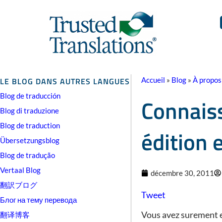
LE BLOG DANS AUTRES LANGUES
Accueil
»
Blog
»
À propos
Blog de traducción
Connaiss
Blog di traduzione
Blog de traduction
édition e
Übersetzungsblog
Blog de tradução
Vertaal Blog
décembre 30, 2011
翻訳ブログ
Tweet
Блог на тему перевода
Vous avez surement e
翻译博客