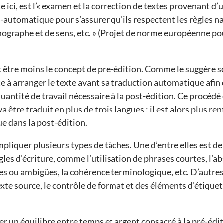
ite ici, est l’« examen et la correction de textes provenant 
utomatique pour s’assurer qu’ils respectent les règles nat
hographe et de sens, etc. » (Projet de norme européenne po
 être moins le concept de pre-édition. Comme le suggère s
e à arranger le texte avant sa traduction automatique afin 
 quantité de travail nécessaire à la post-édition. Ce procédé
être traduit en plus de trois langues : il est alors plus re
ue dans la post-édition.
mpliquer plusieurs types de tâches. Une d’entre elles est de
gles d’écriture, comme l’utilisation de phrases courtes, l’a
s ou ambigües, la cohérence terminologique, etc. D’autres
te source, le contrôle de format et des éléments d’étiquet
er un équilibre entre temps et argent consacré à la pré-édit