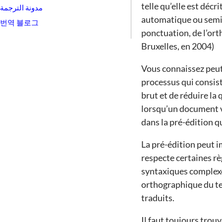
telle qu’elle est décr
مدونة الترجمة
automatique ou semi-a
번역 블로그
ponctuation, de l’ort
Bruxelles, en 2004)
Vous connaissez peut
processus qui consist
brut et de réduire la
lorsqu’un document va 
dans la pré-édition q
La pré-édition peut i
respecte certaines rè
syntaxiques complexe
orthographique du tex
traduits.
Il faut toujours trouv