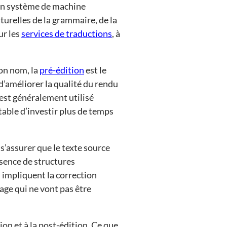
d’un système de machine
urelles de la grammaire, de la
ur les
services de traductions
, à
on nom, la
pré-édition
est le
d’améliorer la qualité du rendu
 est généralement utilisé
ntable d’investir plus de temps
 s’assurer que le texte source
bsence de structures
 impliquent la correction
age qui ne vont pas être
ion et à la post-édition. Ce que