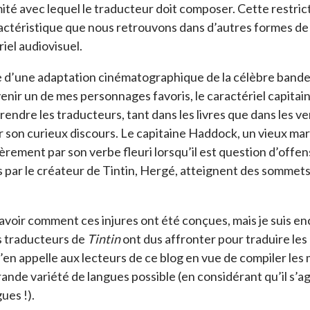
mité avec lequel le traducteur doit composer. Cette restrict
actéristique que nous retrouvons dans d’autres formes de 
iel audiovisuel.
e d’une adaptation cinématographique de la célèbre band
nir un de mes personnages favoris, le caractériel capitain
rendre les traducteurs, tant dans les livres que dans les 
 son curieux discours. Le capitaine Haddock, un vieux mar
ièrement par son verbe fleuri lorsqu’il est question d’offens
s par le créateur de Tintin, Hergé, atteignent des sommets 
avoir comment ces injures ont été conçues, mais je suis en
s traducteurs de
Tintin
ont dus affronter pour traduire les
 j’en appelle aux lecteurs de ce blog en vue de compiler les 
rande variété de langues possible (en considérant qu’il s’a
ues !).