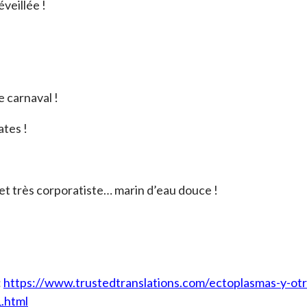
eillée !
carnaval !
tes !
e et très corporatiste… marin d’eau douce !
:
https://www.trustedtranslations.com/ectoplasmas-y-otr
.html