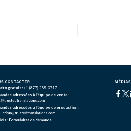
US CONTACTER
MÉDIAS
ro gratuit :
+1 (877) 255-0717
ndes adressées à l’équipe de vente :
s@trustedtranslations.com
ndes adressées à l’équipe de production :
uction@trustedtranslations.com
ois :
Formulaires de demande