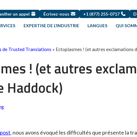
anifier un appel
Écrivez-nous
+1 (877) 255-0717
D
ERVICES
EXPERTISE DE L’INDUSTRIE
LANGUES
QUI SOMM
s de Trusted Translations
»
Ectoplasmes ! (et autres exclamations 
mes ! (et autres excla
ne Haddock)
eg
post
, nous avons évoqué les difficultés que présente la tr