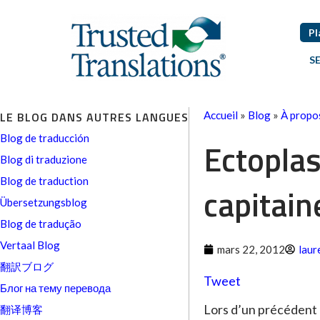
Pl
S
LE BLOG DANS AUTRES LANGUES
Accueil
»
Blog
»
À propo
Blog de traducción
Ectoplas
Blog di traduzione
Blog de traduction
capitai
Übersetzungsblog
Blog de tradução
Vertaal Blog
mars 22, 2012
laur
翻訳ブログ
Tweet
Блог на тему перевода
Lors d’un précédent
翻译博客