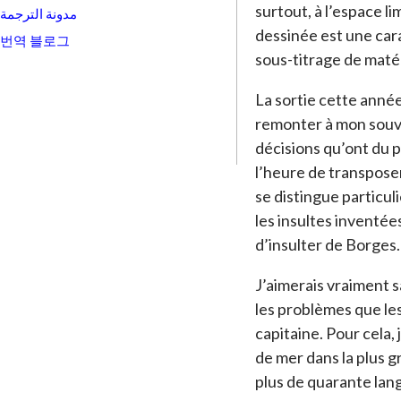
surtout, à l’espace li
مدونة الترجمة
dessinée est une car
번역 블로그
sous-titrage de matér
La sortie cette anné
remonter à mon souve
décisions qu’ont du p
l’heure de transposer
se distingue particul
les insultes inventée
d’insulter de Borges.
J’aimerais vraiment s
les problèmes que le
capitaine. Pour cela,
de mer dans la plus g
plus de quarante lang