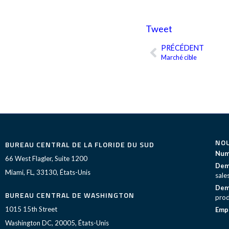
Tweet
PRÉCÉDENT
Précédent
Marché cible
NO
BUREAU CENTRAL DE LA FLORIDE DU SUD
Numé
66 West Flagler, Suite 1200
Dema
Miami, FL, 33130, États-Unis
sale
Dema
BUREAU CENTRAL DE WASHINGTON
prod
1015 15th Street
Empl
Washington DC, 20005, États-Unis