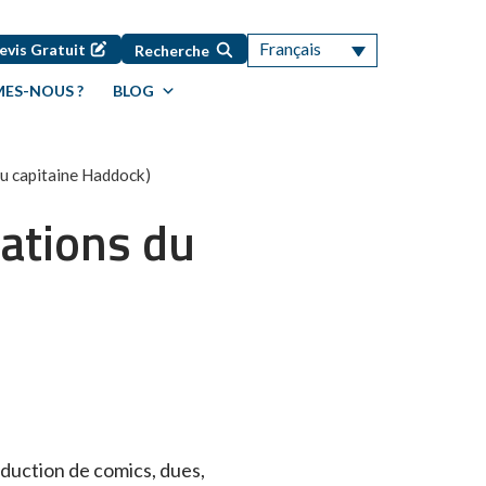
Français
evis Gratuit
Recherche
ES-NOUS ?
BLOG
du capitaine Haddock)
mations du
aduction de comics, dues,