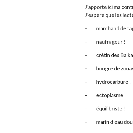
J’apporte ici ma cont
J’espère que les lect
– marchand de tapi
– naufrageur !
– crétin des Balka
– bougre de zouav
– hydrocarbure !
– ectoplasme !
– équilibriste !
– marin d’eau douc