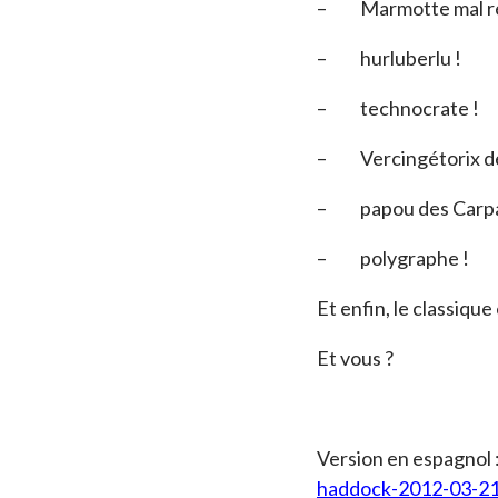
– Marmotte mal rév
– hurluberlu !
– technocrate !
– Vercingétorix de 
– papou des Carpa
– polygraphe !
Et enfin, le classiqu
Et vous ?
Version en espagnol 
haddock-2012-03-21