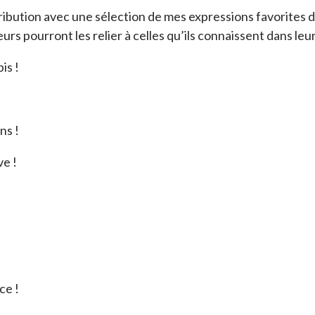
ribution avec une sélection de mes expressions favorites da
eurs pourront les relier à celles qu’ils connaissent dans leu
s !
ns !
e !
e !