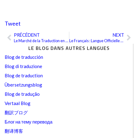
Tweet
PRÉCÉDENT
NEXT
Précédent
Sui
Le Marché de la Traduction en Chine
Le Français : Langue Officielle des Jeux Olympiques
LE BLOG DANS AUTRES LANGUES
Blog de traducción
Blog di traduzione
Blog de traduction
Übersetzungsblog
Blog de tradução
Vertaal Blog
翻訳ブログ
Блог на тему перевода
翻译博客