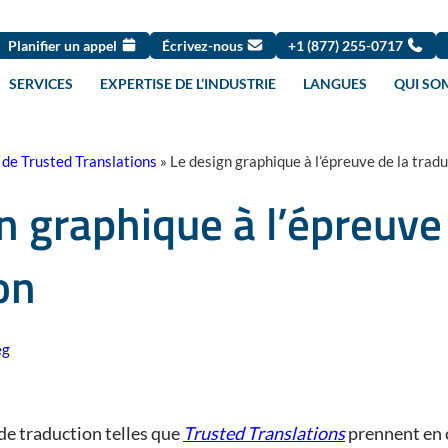
Planifier un appel
Écrivez-nous
+1 (877) 255-0717
SERVICES
EXPERTISE DE L’INDUSTRIE
LANGUES
QUI SO
 de Trusted Translations
»
Le design graphique à l’épreuve de la trad
n graphique à l’épreuve 
on
eg
de traduction telles que
Trusted Translations
prennent en c