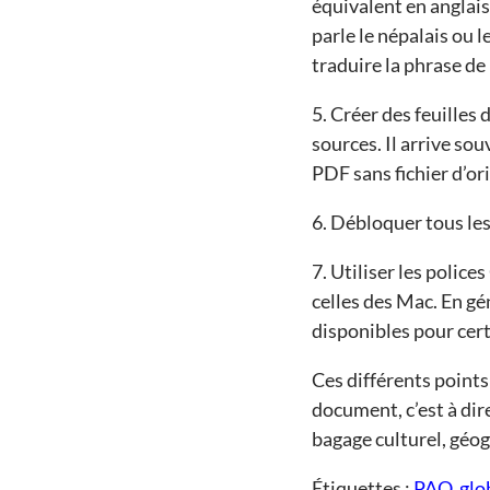
équivalent en anglais 
parle le népalais ou 
traduire la phrase de
5. Créer des feuilles
sources. Il arrive so
PDF sans fichier d’ori
6. Débloquer tous les
7. Utiliser les polic
celles des Mac. En gén
disponibles pour cert
Ces différents points
document, c’est à dir
bagage culturel, géo
Étiquettes :
PAO
,
glo