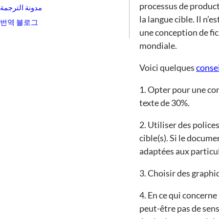
processus de producti
مدونة الترجمة
la langue cible. Il n
번역 블로그
une conception de fic
mondiale.
Voici quelques
conse
1. Opter pour une co
texte de 30%.
2. Utiliser des polic
cible(s). Si le docum
adaptées aux particula
3. Choisir des graphi
4. En ce qui concerne l
peut-être pas de sens