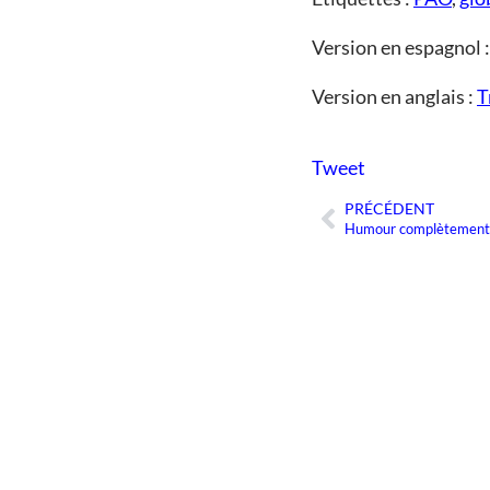
Version en espagnol 
Version en anglais :
T
Tweet
PRÉCÉDENT
Précédent
Humour complètement t