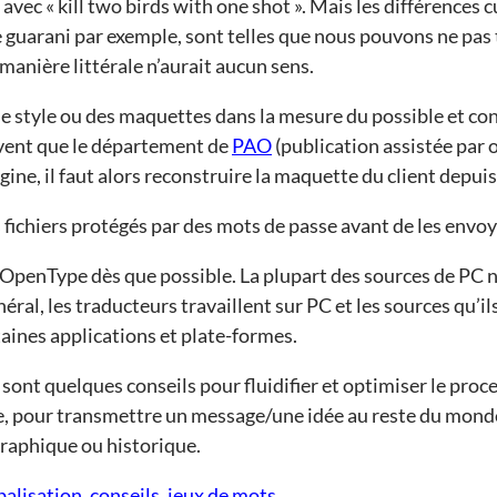
avec « kill two birds with one shot ». Mais les différences c
le guarani par exemple, sont telles que nous pouvons ne pas 
 manière littérale n’aurait aucun sens.
 de style ou des maquettes dans la mesure du possible et con
uvent que le département de
PAO
(publication assistée par o
gine, il faut alors reconstruire la maquette du client depuis
 fichiers protégés par des mots de passe avant de les envo
es OpenType dès que possible. La plupart des sources de PC
éral, les traducteurs travaillent sur PC et les sources qu’il
aines applications et plate-formes.
 sont quelques conseils pour fluidifier et optimiser le proc
e, pour transmettre un message/une idée au reste du monde 
graphique ou historique.
balisation
,
conseils
,
jeux de mots