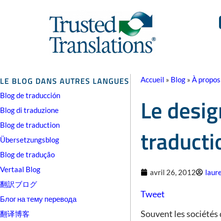
LE BLOG DANS AUTRES LANGUES
Accueil
»
Blog
»
À propos
Blog de traducción
Le desig
Blog di traduzione
Blog de traduction
traducti
Übersetzungsblog
Blog de tradução
Vertaal Blog
avril 26, 2012
laur
翻訳ブログ
Tweet
Блог на тему перевода
Souvent les sociétés 
翻译博客