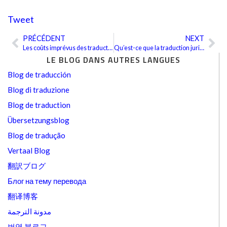
Tweet
PRÉCÉDENT
NEXT
Précédent
Sui
Les coûts imprévus des traductions gratuites
Qu’est-ce que la traduction juridique ? Ce n’est pas tout à fait ce à quoi vous vous attendez
LE BLOG DANS AUTRES LANGUES
Blog de traducción
Blog di traduzione
Blog de traduction
Übersetzungsblog
Blog de tradução
Vertaal Blog
翻訳ブログ
Блог на тему перевода
翻译博客
مدونة الترجمة
번역 블로그